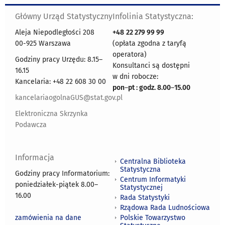
Główny Urząd Statystyczny
Infolinia Statystyczna:
Aleja Niepodległości 208
+48
22 279 99 99
00-925 Warszawa
(opłata zgodna z taryfą
operatora)
Godziny pracy Urzędu: 8.15–
Konsultanci są dostępni
16.15
w dni robocze:
Kancelaria: +48 22 608 30 00
pon
–
pt : godz. 8.00
–
15.00
kancelariaogolnaGUS@stat.gov.pl
Elektroniczna Skrzynka
Podawcza
Informacja
Centralna Biblioteka
Statystyczna
Godziny pracy Informatorium:
Centrum Informatyki
poniedziałek-piątek 8.00
–
Statystycznej
16.00
Rada Statystyki
Rządowa Rada Ludnościowa
zamówienia na dane
Polskie Towarzystwo