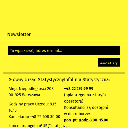
Newsletter
Główny Urząd Statystyczny
Infolinia Statystyczna:
Aleja Niepodległości 208
+48
22 279 99 99
00-925 Warszawa
(opłata zgodna z taryfą
operatora)
Godziny pracy Urzędu: 8.15–
Konsultanci są dostępni
16.15
w dni robocze:
Kancelaria: +48 22 608 30 00
pon
–
pt : godz. 8.00
–
15.00
kancelariaogolnaGUS@stat.gov.pl