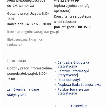
Aleja Niepodległości 208
+48
22 279 99 99
00-925 Warszawa
(opłata zgodna z taryfą
operatora)
Godziny pracy Urzędu: 8.15–
Konsultanci są dostępni
16.15
w dni robocze:
Kancelaria: +48 22 608 30 00
pon
–
pt : godz. 8.00
–
15.00
kancelariaogolnaGUS@stat.gov.pl
Elektroniczna Skrzynka
Podawcza
Informacja
Centralna Biblioteka
Statystyczna
Godziny pracy Informatorium:
Centrum Informatyki
poniedziałek-piątek 8.00
–
Statystycznej
16.00
Rada Statystyki
Rządowa Rada Ludnościowa
zamówienia na dane
Polskie Towarzystwo
Statystyczne
statystyczne
O serwisie