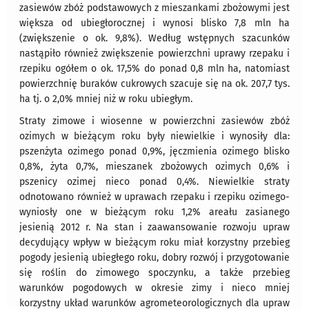
zasiewów zbóż podstawowych z mieszankami zbożowymi jest
większa od ubiegłorocznej i wynosi blisko 7,8 mln ha
(zwiększenie o ok. 9,8%). Według wstępnych szacunków
nastąpiło również zwiększenie powierzchni uprawy rzepaku i
rzepiku ogółem o ok. 17,5% do ponad 0,8 mln ha, natomiast
powierzchnię buraków cukrowych szacuje się na ok. 207,7 tys.
ha tj. o 2,0% mniej niż w roku ubiegłym.
Straty zimowe i wiosenne w powierzchni zasiewów zbóż
ozimych w bieżącym roku były niewielkie i wynosiły dla:
pszenżyta ozimego ponad 0,9%, jęczmienia ozimego blisko
0,8%, żyta 0,7%, mieszanek zbożowych ozimych 0,6% i
pszenicy ozimej nieco ponad 0,4%. Niewielkie straty
odnotowano również w uprawach rzepaku i rzepiku ozimego-
wyniosły one w bieżącym roku 1,2% areału zasianego
jesienią 2012 r. Na stan i zaawansowanie rozwoju upraw
decydujący wpływ w bieżącym roku miał korzystny przebieg
pogody jesienią ubiegłego roku, dobry rozwój i przygotowanie
się roślin do zimowego spoczynku, a także przebieg
warunków pogodowych w okresie zimy i nieco mniej
korzystny układ warunków agrometeorologicznych dla upraw