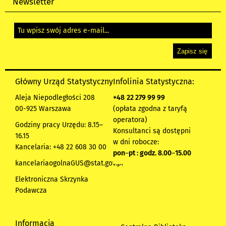
Newsletter
Główny Urząd Statystyczny
Infolinia Statystyczna:
Aleja Niepodległości 208
+48
22 279 99 99
00-925 Warszawa
(opłata zgodna z taryfą
operatora)
Godziny pracy Urzędu: 8.15–
Konsultanci są dostępni
16.15
w dni robocze:
Kancelaria: +48 22 608 30 00
pon
–
pt : godz. 8.00
–
15.00
kancelariaogolnaGUS@stat.gov.pl
Elektroniczna Skrzynka
Podawcza
Informacja