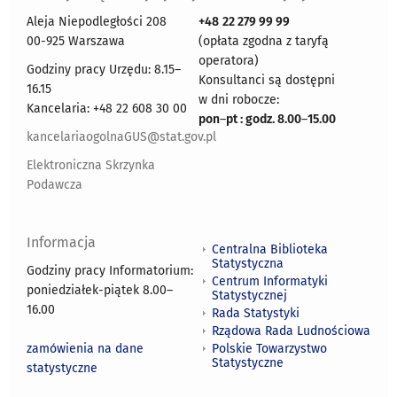
Aleja Niepodległości 208
+48
22 279 99 99
00-925 Warszawa
(opłata zgodna z taryfą
operatora)
Godziny pracy Urzędu: 8.15–
Konsultanci są dostępni
16.15
w dni robocze:
Kancelaria: +48 22 608 30 00
pon
–
pt : godz. 8.00
–
15.00
kancelariaogolnaGUS@stat.gov.pl
Elektroniczna Skrzynka
Podawcza
Informacja
Centralna Biblioteka
Statystyczna
Godziny pracy Informatorium:
Centrum Informatyki
poniedziałek-piątek 8.00
–
Statystycznej
16.00
Rada Statystyki
Rządowa Rada Ludnościowa
zamówienia na dane
Polskie Towarzystwo
Statystyczne
statystyczne