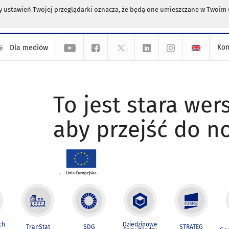
any ustawień Twojej przeglądarki oznacza, że będą one umieszczane w Twoi
Kon
Dla mediów
To jest stara wers
aby przejść do n
ch
Dziedzinowe
TranStat
SDG
STRATEG