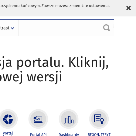
m urządzeniu końcowym. Zawsze możesz zmienić te ustawienia.
trast
ja portalu. Kliknij,
owej wersji
Portal
Portal API
Dashboardy
REGON, TERYT