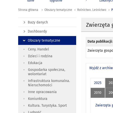
dane
sygnalne
Lokalnyc
Strona główna
Obszary tematyczne
Rolnictwo. Leśnictwo
P
Bazy danych
Zwierzęta 
Dashboardy
Obszary tematyczne
Data publikacji:
Ceny. Handel
Zwierzęta gospo
Dzieci i rodzina
Edukacja
Wyjdź z archi
Gospodarka społeczna,
wolontariat
Infrastruktura komunalna.
2025
20
Nieruchomości
Inne opracowania
2010
20
Koniunktura
Zwierzęta 
Kultura. Turystyka. Sport
Ludność