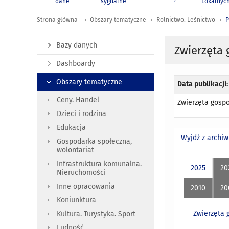
dane
sygnalne
Lokalnyc
Strona główna
Obszary tematyczne
Rolnictwo. Leśnictwo
P
Bazy danych
Zwierzęta 
Dashboardy
Obszary tematyczne
Data publikacji:
Ceny. Handel
Zwierzęta gospo
Dzieci i rodzina
Edukacja
Wyjdź z archi
Gospodarka społeczna,
wolontariat
Infrastruktura komunalna.
2025
20
Nieruchomości
Inne opracowania
2010
20
Koniunktura
Zwierzęta 
Kultura. Turystyka. Sport
Ludność