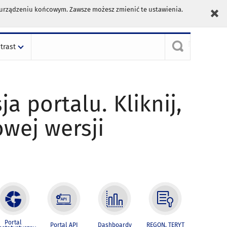
m urządzeniu końcowym. Zawsze możesz zmienić te ustawienia.
trast
ja portalu. Kliknij,
owej wersji
Portal
Portal API
Dashboardy
REGON, TERYT