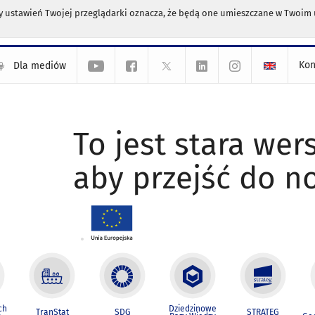
any ustawień Twojej przeglądarki oznacza, że będą one umieszczane w Twoi
Kon
Dla mediów
To jest stara wers
aby przejść do n
ch
Dziedzinowe
TranStat
SDG
STRATEG