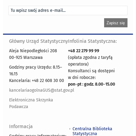
Główny Urząd Statystyczny
Infolinia Statystyczna:
Aleja Niepodległości 208
+48
22 279 99 99
00-925 Warszawa
(opłata zgodna z taryfą
operatora)
Godziny pracy Urzędu: 8.15–
Konsultanci są dostępni
16.15
w dni robocze:
Kancelaria: +48 22 608 30 00
pon
–
pt : godz. 8.00
–
15.00
kancelariaogolnaGUS@stat.gov.pl
Elektroniczna Skrzynka
Podawcza
Informacja
Centralna Biblioteka
Statystyczna