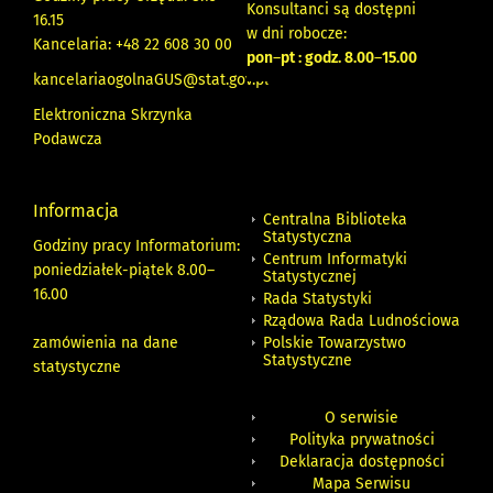
Konsultanci są dostępni
16.15
w dni robocze:
Kancelaria: +48 22 608 30 00
pon
–
pt : godz. 8.00
–
15.00
kancelariaogolnaGUS@stat.gov.pl
Elektroniczna Skrzynka
Podawcza
Informacja
Centralna Biblioteka
Statystyczna
Godziny pracy Informatorium:
Centrum Informatyki
poniedziałek-piątek 8.00
–
Statystycznej
16.00
Rada Statystyki
Rządowa Rada Ludnościowa
zamówienia na dane
Polskie Towarzystwo
Statystyczne
statystyczne
O serwisie
Polityka prywatności
Deklaracja dostępności
Mapa Serwisu