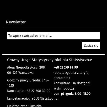
Newsletter
Główny Urząd Statystyczny
Infolinia Statystyczna:
Aleja Niepodległości 208
+48
22 279 99 99
00-925 Warszawa
(opłata zgodna z taryfą
operatora)
Godziny pracy Urzędu: 8.15–
Konsultanci są dostępni
16.15
w dni robocze:
Kancelaria: +48 22 608 30 00
pon
–
pt : godz. 8.00
–
15.00
kancelariaogolnaGUS@stat.gov.pl
Elektroniczna Skrzynka