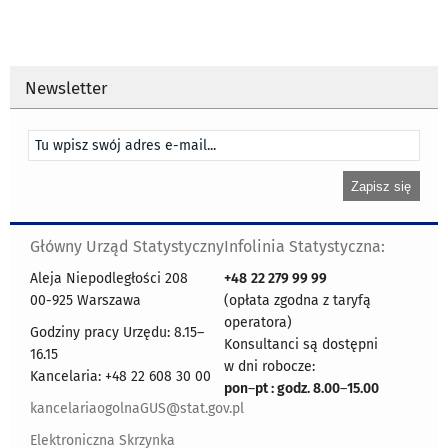
Newsletter
Główny Urząd Statystyczny
Infolinia Statystyczna:
Aleja Niepodległości 208
+48
22 279 99 99
00-925 Warszawa
(opłata zgodna z taryfą
operatora)
Godziny pracy Urzędu: 8.15–
Konsultanci są dostępni
16.15
w dni robocze:
Kancelaria: +48 22 608 30 00
pon
–
pt : godz. 8.00
–
15.00
kancelariaogolnaGUS@stat.gov.pl
Elektroniczna Skrzynka