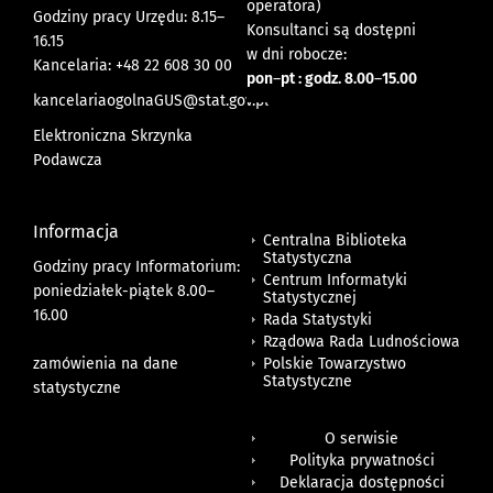
operatora)
Godziny pracy Urzędu: 8.15–
Konsultanci są dostępni
16.15
w dni robocze:
Kancelaria: +48 22 608 30 00
pon
–
pt : godz. 8.00
–
15.00
kancelariaogolnaGUS@stat.gov.pl
Elektroniczna Skrzynka
Podawcza
Informacja
Centralna Biblioteka
Statystyczna
Godziny pracy Informatorium:
Centrum Informatyki
poniedziałek-piątek 8.00
–
Statystycznej
16.00
Rada Statystyki
Rządowa Rada Ludnościowa
zamówienia na dane
Polskie Towarzystwo
Statystyczne
statystyczne
O serwisie
Polityka prywatności
Deklaracja dostępności