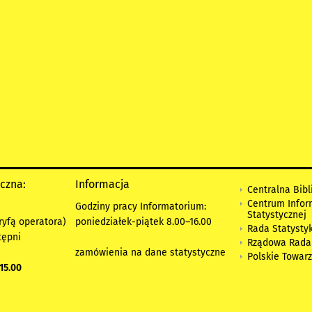
yczna:
Informacja
Centralna Bibl
Centrum Infor
Godziny pracy Informatorium:
Statystycznej
ryfą operatora)
poniedziałek-piątek 8.00
–
16.00
Rada Statystyk
tępni
Rządowa Rada
zamówienia na dane statystyczne
Polskie Towar
15.00