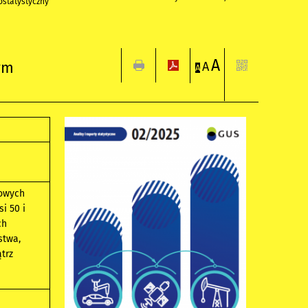
statystyczny
A
ym
A
A
łowych
i 50 i
ch
stwa,
trz