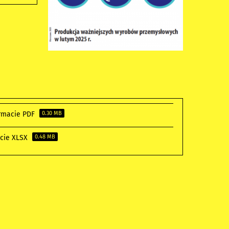
ormacie PDF
0.30 MB
acie XLSX
0.48 MB