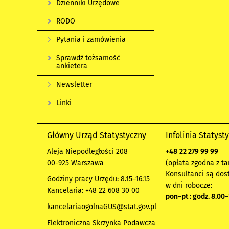
Dzienniki Urzędowe
RODO
Pytania i zamówienia
Sprawdź tożsamość
ankietera
Newsletter
Linki
Główny Urząd Statystyczny
Infolinia Statyst
Aleja Niepodległości 208
+48
22 279 99 99
00-925 Warszawa
(opłata zgodna z ta
Konsultanci są dos
Godziny pracy Urzędu: 8.15–16.15
w dni robocze:
Kancelaria: +48 22 608 30 00
pon
–
pt : godz. 8.00
–
kancelariaogolnaGUS@stat.gov.pl
Elektroniczna Skrzynka Podawcza