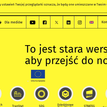
any ustawień Twojej przeglądarki oznacza, że będą one umieszczane w Twoi
Kon
Dla mediów
To jest stara wers
aby przejść do n
ch
Dziedzinowe
TranStat
SDG
STRATEG