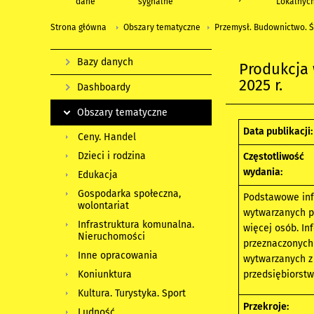
dane
sygnalne
Lokalnyc
Strona główna
Obszary tematyczne
Przemysł. Budownictwo. Ś
Bazy danych
Produkcja
2025 r.
Dashboardy
Obszary tematyczne
Data publikacji:
Ceny. Handel
Dzieci i rodzina
Częstotliwość
wydania:
Edukacja
Gospodarka społeczna,
Podstawowe inf
wolontariat
wytwarzanych pr
Infrastruktura komunalna.
więcej osób. I
Nieruchomości
przeznaczonych 
Inne opracowania
wytwarzanych z
przedsiębiorstw
Koniunktura
Kultura. Turystyka. Sport
Przekroje:
Ludność