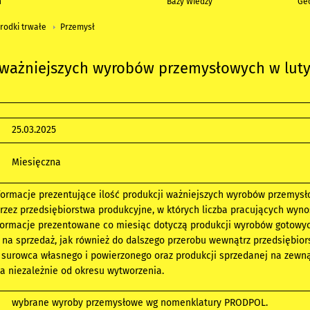
h
Bazy Wiedzy
Geo
rodki trwałe
Przemysł
 ważniejszych wyrobów przemysłowych w lut
25.03.2025
Miesięczna
ormacje prezentujące ilość produkcji ważniejszych wyrobów przemys
zez przedsiębiorstwa produkcyjne, w których liczba pracujących wynos
nformacje prezentowane co miesiąc dotyczą produkcji wyrobów gotowy
na sprzedaż, jak również do dalszego przerobu wewnątrz przedsiębior
 surowca własnego i powierzonego oraz produkcji sprzedanej na zewną
a niezależnie od okresu wytworzenia.
wybrane wyroby przemysłowe wg nomenklatury PRODPOL.