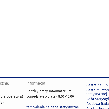
yczna:
Informacja
Centralna Bibl
Centrum Infor
Godziny pracy Informatorium:
Statystycznej
ryfą operatora)
poniedziałek-piątek 8.00
–
16.00
Rada Statystyk
tępni
Rządowa Rada
zamówienia na dane statystyczne
Polskie Towar