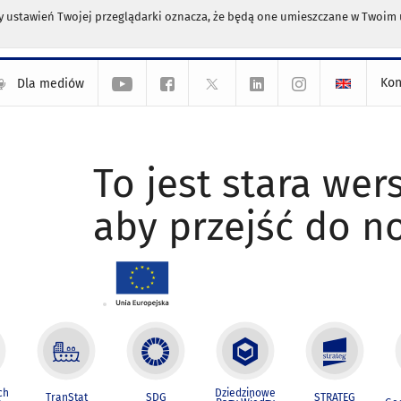
any ustawień Twojej przeglądarki oznacza, że będą one umieszczane w Twoi
Kon
Dla mediów
To jest stara wers
aby przejść do n
ch
Dziedzinowe
TranStat
SDG
STRATEG