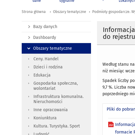
dane
sygnalne
Lokalnyc
Strona główna
Obszary tematyczne
Podmioty gospodarcze. W
Bazy danych
Informacj
do rejestr
Dashboardy
Obszary tematyczne
Ceny. Handel
Według stanu na 
Dzieci i rodzina
niż miesiąc wcze
Edukacja
Spadek liczby p
Gospodarka społeczna,
9,7 %. Liczba no
wolontariat
poprzedniego mi
Infrastruktura komunalna.
Nieruchomości
Pliki do pobra
Inne opracowania
Koniunktura
Informacj
Kultura. Turystyka. Sport
formacie
Ludność