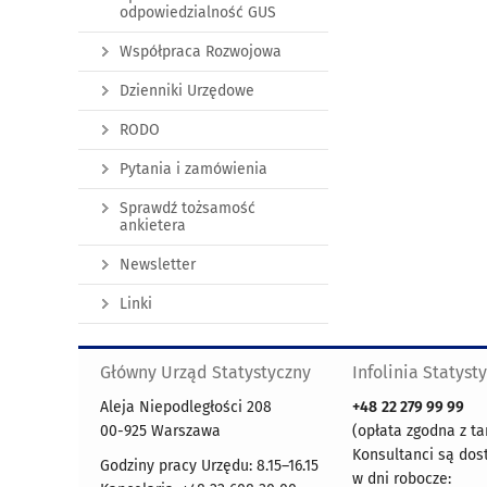
odpowiedzialność GUS
Współpraca Rozwojowa
Dzienniki Urzędowe
RODO
Pytania i zamówienia
Sprawdź tożsamość
ankietera
Newsletter
Linki
Główny Urząd Statystyczny
Infolinia Statyst
Aleja Niepodległości 208
+48
22 279 99 99
00-925 Warszawa
(opłata zgodna z ta
Konsultanci są dos
Godziny pracy Urzędu: 8.15–16.15
w dni robocze: