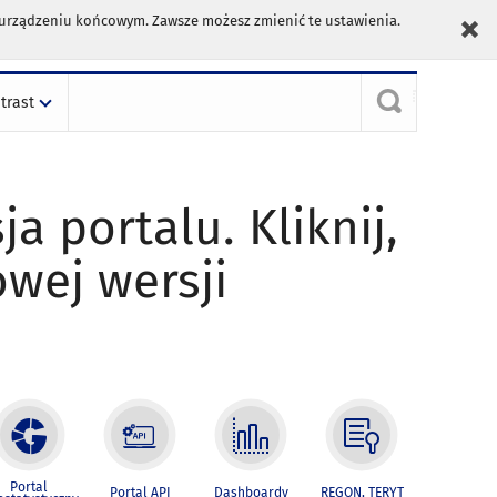
m urządzeniu końcowym. Zawsze możesz zmienić te ustawienia.
trast
ja portalu. Kliknij,
owej wersji
Portal
Portal API
Dashboardy
REGON, TERYT