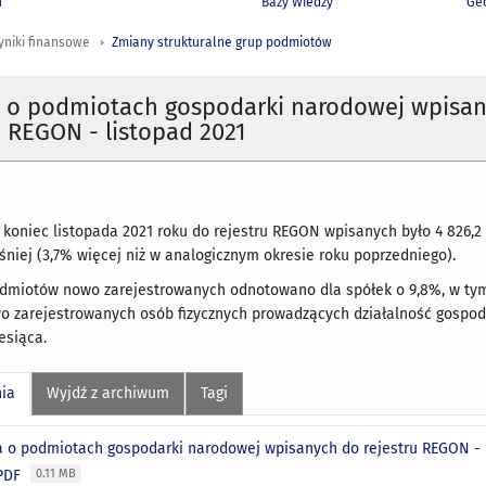
h
Bazy Wiedzy
Geo
yniki finansowe
Zmiany strukturalne grup podmiotów
a o podmiotach gospodarki narodowej wpisa
u REGON - listopad 2021
koniec listopada 2021 roku do rejestru REGON wpisanych było 4 826,2 
śniej (3,7% więcej niż w analogicznym okresie roku poprzedniego).
odmiotów nowo zarejestrowanych odnotowano dla spółek o 9,8%, w tym
wo zarejestrowanych osób fizycznych prowadzących działalność gospod
esiąca.
nia
Wyjdź z archiwum
Tagi
a o podmiotach gospodarki narodowej wpisanych do rejestru REGON - l
 PDF
0.11 MB