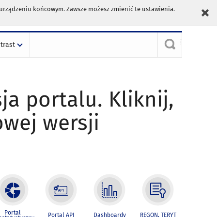
m urządzeniu końcowym. Zawsze możesz zmienić te ustawienia.
trast
ja portalu. Kliknij,
owej wersji
Portal
Portal API
Dashboardy
REGON, TERYT