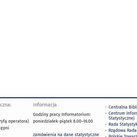
yczna:
Informacja
Centralna Bibl
Centrum Infor
Godziny pracy Informatorium:
Statystycznej
ryfą operatora)
poniedziałek-piątek 8.00
–
16.00
Rada Statystyk
tępni
Rządowa Rada
zamówienia na dane statystyczne
Polskie Towar