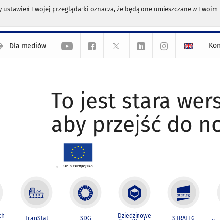
any ustawień Twojej przeglądarki oznacza, że będą one umieszczane w Twoi
Kon
Dla mediów
To jest stara wers
aby przejść do n
ch
Dziedzinowe
TranStat
SDG
STRATEG