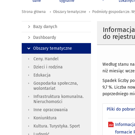
dane
sygnalne
Lokalnyc
Strona główna
Obszary tematyczne
Podmioty gospodarcze. W
Bazy danych
Informacj
do rejestr
Dashboardy
Obszary tematyczne
Ceny. Handel
Według stanu na 
Dzieci i rodzina
niż miesiąc wcze
Edukacja
Spadek liczby p
Gospodarka społeczna,
9,7 %. Liczba no
wolontariat
poprzedniego mi
Infrastruktura komunalna.
Nieruchomości
Pliki do pobra
Inne opracowania
Koniunktura
Informacj
Kultura. Turystyka. Sport
formacie
Ludność