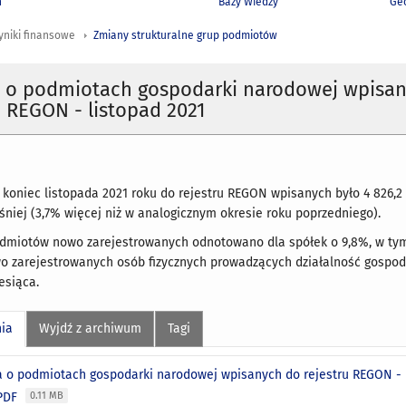
h
Bazy Wiedzy
Geo
yniki finansowe
Zmiany strukturalne grup podmiotów
a o podmiotach gospodarki narodowej wpisa
u REGON - listopad 2021
koniec listopada 2021 roku do rejestru REGON wpisanych było 4 826,2 
śniej (3,7% więcej niż w analogicznym okresie roku poprzedniego).
odmiotów nowo zarejestrowanych odnotowano dla spółek o 9,8%, w tym
wo zarejestrowanych osób fizycznych prowadzących działalność gospod
esiąca.
nia
Wyjdź z archiwum
Tagi
a o podmiotach gospodarki narodowej wpisanych do rejestru REGON - l
 PDF
0.11 MB