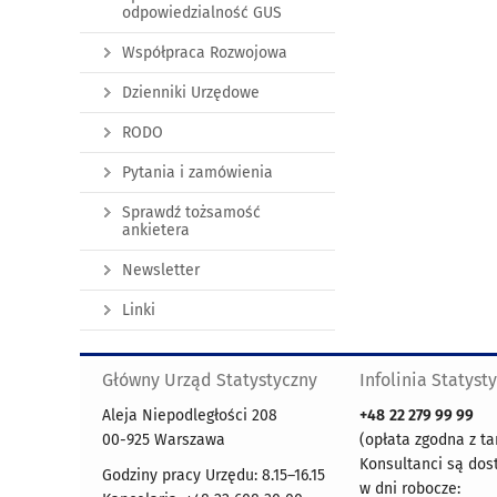
odpowiedzialność GUS
Współpraca Rozwojowa
Dzienniki Urzędowe
RODO
Pytania i zamówienia
Sprawdź tożsamość
ankietera
Newsletter
Linki
Główny Urząd Statystyczny
Infolinia Statyst
Aleja Niepodległości 208
+48
22 279 99 99
00-925 Warszawa
(opłata zgodna z ta
Konsultanci są dos
Godziny pracy Urzędu: 8.15–16.15
w dni robocze: