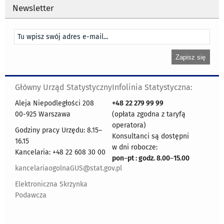
Newsletter
Główny Urząd Statystyczny
Infolinia Statystyczna:
Aleja Niepodległości 208
+48
22 279 99 99
00-925 Warszawa
(opłata zgodna z taryfą
operatora)
Godziny pracy Urzędu: 8.15–
Konsultanci są dostępni
16.15
w dni robocze:
Kancelaria: +48 22 608 30 00
pon
–
pt : godz. 8.00
–
15.00
kancelariaogolnaGUS@stat.gov.pl
Elektroniczna Skrzynka
Podawcza