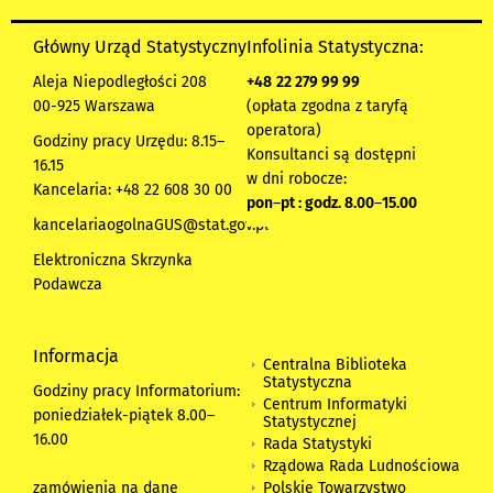
Główny Urząd Statystyczny
Infolinia Statystyczna:
Aleja Niepodległości 208
+48
22 279 99 99
00-925 Warszawa
(opłata zgodna z taryfą
operatora)
Godziny pracy Urzędu: 8.15–
Konsultanci są dostępni
16.15
w dni robocze:
Kancelaria: +48 22 608 30 00
pon
–
pt : godz. 8.00
–
15.00
kancelariaogolnaGUS@stat.gov.pl
Elektroniczna Skrzynka
Podawcza
Informacja
Centralna Biblioteka
Statystyczna
Godziny pracy Informatorium:
Centrum Informatyki
poniedziałek-piątek 8.00
–
Statystycznej
16.00
Rada Statystyki
Rządowa Rada Ludnościowa
zamówienia na dane
Polskie Towarzystwo