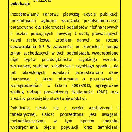
04.12.2015
publikacji:
Przedstawiamy Państwu pierwszą edycję publikacji
prezentującej wybrane wskaźniki przedsiębiorczości
opracowane dla zbiorowości podmiotów niefinansowych
o liczbie pracujących powyżej 9 osób, prowadzących
księgi rachunkowe. Źródłem danych są roczne
sprawozdania SP. W zależności od kierunku i tempa
zmian zachodzących w tych podmiotach, wyodrębniono
pięć typów przedsiębiorstw: szybkiego wzrostu,
wzrostowe, stabilne, schyłkowe i szybkiego spadku. Dla
tak określonych populacji przedstawiono dane
finansowe, a także informacje o pracujących i
wynagrodzeniach w latach 2009-2013, agregowane
według rodzaju prowadzonej działalności (PKD) oraz
siedziby przedsiębiorstwa (województw).
Publikacja składa się z części analitycznej i
tabelarycznej. Całość poprzedzona jest uwagami
metodologicznymi, w tym opisem sposobu
wyodrębnienia pięciu populacji oraz definicjami