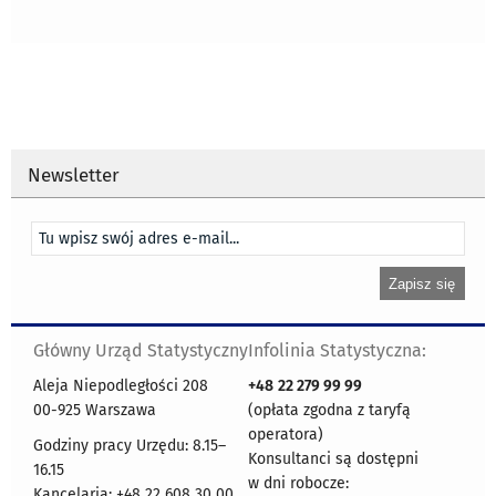
Newsletter
Główny Urząd Statystyczny
Infolinia Statystyczna:
Aleja Niepodległości 208
+48
22 279 99 99
00-925 Warszawa
(opłata zgodna z taryfą
operatora)
Godziny pracy Urzędu: 8.15–
Konsultanci są dostępni
16.15
w dni robocze:
Kancelaria: +48 22 608 30 00