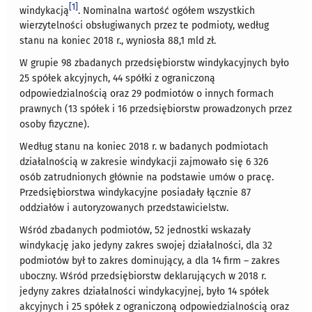
[1]
windykacją
. Nominalna wartość ogółem wszystkich
wierzytelności obsługiwanych przez te podmioty, według
stanu na koniec 2018 r., wyniosła 88,1 mld zł.
W grupie 98 zbadanych przedsiębiorstw windykacyjnych było
25 spółek akcyjnych, 44 spółki z ograniczoną
odpowiedzialnością oraz 29 podmiotów o innych formach
prawnych (13 spółek i 16 przedsiębiorstw prowadzonych przez
osoby fizyczne).
Według stanu na koniec 2018 r. w badanych podmiotach
działalnością w zakresie windykacji zajmowało się 6 326
osób zatrudnionych głównie na podstawie umów o pracę.
Przedsiębiorstwa windykacyjne posiadały łącznie 87
oddziałów i autoryzowanych przedstawicielstw.
Wśród zbadanych podmiotów, 52 jednostki wskazały
windykację jako jedyny zakres swojej działalności, dla 32
podmiotów był to zakres dominujący, a dla 14 firm – zakres
uboczny. Wśród przedsiębiorstw deklarujących w 2018 r.
jedyny zakres działalności windykacyjnej, było 14 spółek
akcyjnych i 25 spółek z ograniczoną odpowiedzialnością oraz