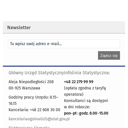
Newsletter
Główny Urząd Statystyczny
Infolinia Statystyczna:
Aleja Niepodległości 208
+48
22 279 99 99
00-925 Warszawa
(opłata zgodna z taryfą
operatora)
Godziny pracy Urzędu: 8.15–
Konsultanci są dostępni
16.15
w dni robocze:
Kancelaria: +48 22 608 30 00
pon
–
pt : godz. 8.00
–
15.00
kancelariaogolnaGUS@stat.gov.pl