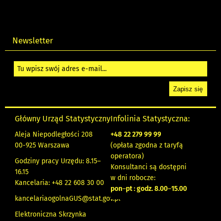
Newsletter
Główny Urząd Statystyczny
Infolinia Statystyczna:
Aleja Niepodległości 208
+48
22 279 99 99
00-925 Warszawa
(opłata zgodna z taryfą
operatora)
Godziny pracy Urzędu: 8.15–
Konsultanci są dostępni
16.15
w dni robocze:
Kancelaria: +48 22 608 30 00
pon
–
pt : godz. 8.00
–
15.00
kancelariaogolnaGUS@stat.gov.pl
Elektroniczna Skrzynka