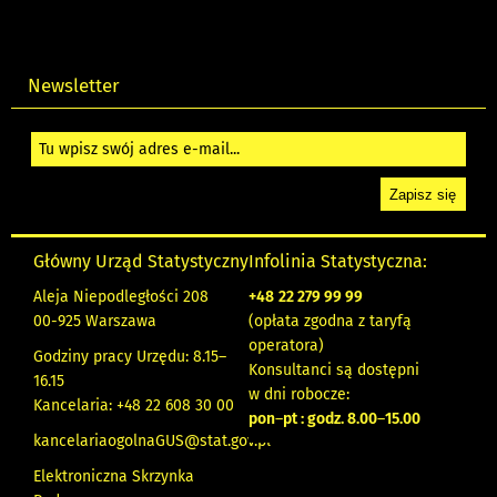
Newsletter
Główny Urząd Statystyczny
Infolinia Statystyczna:
Aleja Niepodległości 208
+48
22 279 99 99
00-925 Warszawa
(opłata zgodna z taryfą
operatora)
Godziny pracy Urzędu: 8.15–
Konsultanci są dostępni
16.15
w dni robocze:
Kancelaria: +48 22 608 30 00
pon
–
pt : godz. 8.00
–
15.00
kancelariaogolnaGUS@stat.gov.pl
Elektroniczna Skrzynka