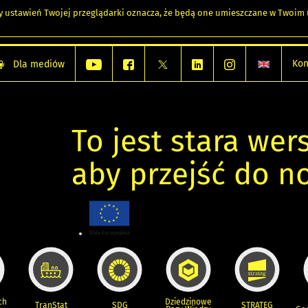
any ustawień Twojej przeglądarki oznacza, że będą one umieszczane w Twoi
Kon
Dla mediów
To jest stara wers
aby przejść do n
ch
Dziedzinowe
TranStat
SDG
STRATEG