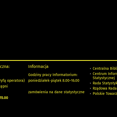
yczna:
Informacja
Centralna Bibl
Centrum Infor
Godziny pracy Informatorium:
Statystycznej
ryfą operatora)
poniedziałek-piątek 8.00
–
16.00
Rada Statystyk
tępni
Rządowa Rada
zamówienia na dane statystyczne
Polskie Towar
15.00