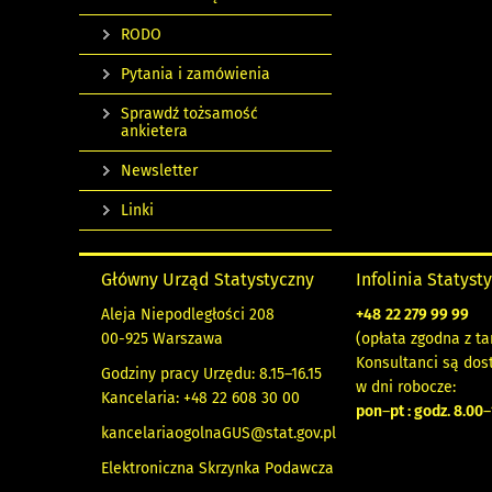
RODO
Pytania i zamówienia
Sprawdź tożsamość
ankietera
Newsletter
Linki
Główny Urząd Statystyczny
Infolinia Statyst
Aleja Niepodległości 208
+48
22 279 99 99
00-925 Warszawa
(opłata zgodna z ta
Konsultanci są dos
Godziny pracy Urzędu: 8.15–16.15
w dni robocze:
Kancelaria: +48 22 608 30 00
pon
–
pt : godz. 8.00
–
kancelariaogolnaGUS@stat.gov.pl
Elektroniczna Skrzynka Podawcza