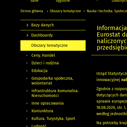
dane
sygnalne
Lokalnyc
Strona główna
Obszary tematyczne
Nauka i technika. Społec
Bazy danych
Informacja
Eurostat d
Dashboardy
naliczonyc
Obszary tematyczne
przedsięb
Ceny. Handel
Dzieci i rodzina
Edukacja
Urząd Statystycz
Gospodarka społeczna,
innowacyjnej
nal
wolontariat
Zgodnie z rozpo
Infrastruktura komunalna.
dotyczących dany
Nieruchomości
sprawie europejs
Inne opracowania
18.08.2020, str.
Koniunktura
według jednostki
Kultura. Turystyka. Sport
Na potrzeby kraj
Ludność