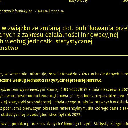
h
Bazy Wiedzy
Geo
zeństwo informacyjne
Nauka i technika
 w związku ze zmianą dot. publikowania prze
anych z zakresu działalności innowacyjnej
h według jednostki statystycznej
iorstwo
ny w Szczecinie informuje, że w listopadzie 2024 r. w bazie danych Eur
iczone według jednostki statystycznej przedsiębiorstwo.
rządzeniem wykonawczym Komisji (UE) 2022/1092 z dnia 30 czerwca 202
ch w odniesieniu do tematu „Innowacje” zgodnie z rozporządzeniem P
kiej statystyki gospodarczej uchylającego 10 aktów prawnych w dziedzin
 1, z późn. zm.) pierwszym okresem referencyjnym, dla którego dane z z
 statystycznej przedsiębiorstwo był rok 2022.
owych publikacji oraz baz danych Głównego Urzędu Statystycznego inf