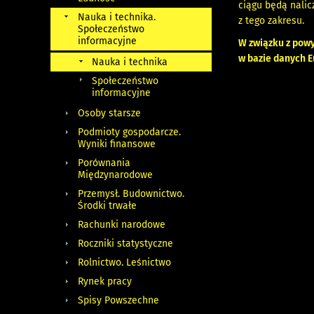
ciągu będą nali
Nauka i technika.
z tego zakresu.
Społeczeństwo
informacyjne
W związku z powy
w bazie danych E
Nauka i technika
Społeczeństwo
informacyjne
Osoby starsze
Podmioty gospodarcze.
Wyniki finansowe
Porównania
Międzynarodowe
Przemysł. Budownictwo.
Środki trwałe
Rachunki narodowe
Roczniki statystyczne
Rolnictwo. Leśnictwo
Rynek pracy
Spisy Powszechne