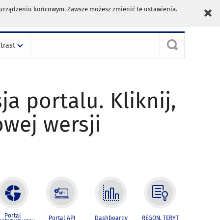
m urządzeniu końcowym. Zawsze możesz zmienić te ustawienia.
trast
ja portalu. Kliknij,
owej wersji
Portal
Portal API
Dashboardy
REGON, TERYT