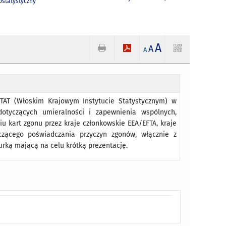
statystyczny
A
A
A
STAT (Włoskim Krajowym Instytucie Statystycznym) w
tyczących umieralności i zapewnienia wspólnych,
u kart zgonu przez kraje członkowskie EEA/EFTA, kraje
yczącego poświadczania przyczyn zgonów, włącznie z
rką mającą na celu krótką prezentację.