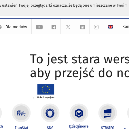
any ustawień Twojej przeglądarki oznacza, że będą one umieszczane w Twoi
Kon
Dla mediów
To jest stara wers
aby przejść do n
ch
Dziedzinowe
TranStat
SDG
STRATEG