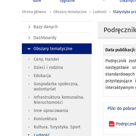
dane
sygnalne
Lokalnyc
Strona główna
Obszary tematyczne
Ludność
Statystyka pr
Bazy danych
Podręczni
Dashboardy
Obszary tematyczne
Data publikacji:
Ceny. Handel
Podręcznik zos
następstwie u
Dzieci i rodzina
standardowych r
Edukacja
przystępujące 
Gospodarka społeczna,
interaktywnym o
wolontariat
Infrastruktura komunalna.
Nieruchomości
Pliki do pobra
Inne opracowania
Koniunktura
Podręczni
Kultura. Turystyka. Sport
Ludność