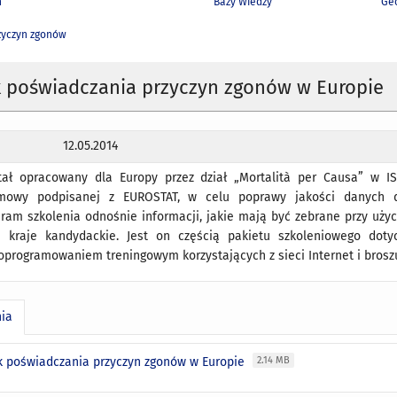
h
Bazy Wiedzy
Geo
zyczyn zgonów
k poświadczania przyczyn zgonów w Europie
12.05.2014
tał opracowany dla Europy przez dział „Mortalità per Causa” w I
mowy podpisanej z EUROSTAT, w celu poprawy jakości danych do
am szkolenia odnośnie informacji, jakie mają być zebrane przy użyci
i kraje kandydackie. Jest on częścią pakietu szkoleniowego dot
programowaniem treningowym korzystających z sieci Internet i broszu
nia
k poświadczania przyczyn zgonów w Europie
2.14 MB