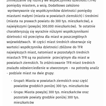
zmniejszanie się różnicy we współczynniku dzietności (TFR)
pomiędzy miastem, a wsią. Dodatkowo założono
wyrównywanie się współczynników dzietności pomiędzy
miastami małymi (miasta w powiatach ziemskich) i średnimi
(miasta na prawach powiatu do 300 tys. mieszkańców), a
największymi (powyżej 300.000 mieszkańców). Te ostatnie
charakteryzują się wyraźnie niższymi współczynnikami
dzietności niż przeciętna dla miast w poszczególnych
województwach. W części miast średnich obserwuje się
wartości współczynnika dzietności zbliżone do TFR
największych miast, natomiast w pozostałych średnich
miastach TFR są na poziomie przeciętnym dla miast w
powiatach ziemskich. To zróżnicowanie TFR miast średnich
znalazło odzwierciedlenie w utworzonym - na potrzeby analiz
- podziale miast na dwie grupy:
Grupa1: Miasta w powiatach ziemskich oraz część
powiatów grodzkich poniżej 300 tys. mieszkańców
Grupa: Miasta powyżej 300 tys. mieszkańców oraz
pozostałe powiaty grodzkie poniżej 300 tys.
mieszkańców