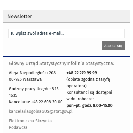
Newsletter
Główny Urząd Statystyczny
Infolinia Statystyczna:
Aleja Niepodległości 208
+48
22 279 99 99
00-925 Warszawa
(opłata zgodna z taryfą
operatora)
Godziny pracy Urzędu: 8.15–
Konsultanci są dostępni
16.15
w dni robocze:
Kancelaria: +48 22 608 30 00
pon
–
pt : godz. 8.00
–
15.00
kancelariaogolnaGUS@stat.gov.pl
Elektroniczna Skrzynka
Podawcza