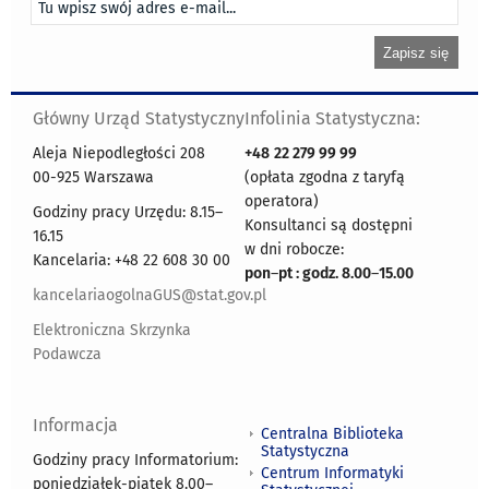
Główny Urząd Statystyczny
Infolinia Statystyczna:
Aleja Niepodległości 208
+48
22 279 99 99
00-925 Warszawa
(opłata zgodna z taryfą
operatora)
Godziny pracy Urzędu: 8.15–
Konsultanci są dostępni
16.15
w dni robocze:
Kancelaria: +48 22 608 30 00
pon
–
pt : godz. 8.00
–
15.00
kancelariaogolnaGUS@stat.gov.pl
Elektroniczna Skrzynka
Podawcza
Informacja
Centralna Biblioteka
Statystyczna
Godziny pracy Informatorium:
Centrum Informatyki
poniedziałek-piątek 8.00
–