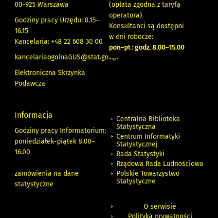
00-925 Warszawa
(opłata zgodna z taryfą
operatora)
Godziny pracy Urzędu: 8.15–
Konsultanci są dostępni
16.15
w dni robocze:
Kancelaria: +48 22 608 30 00
pon
–
pt : godz. 8.00
–
15.00
kancelariaogolnaGUS@stat.gov.pl
Elektroniczna Skrzynka
Podawcza
Informacja
Centralna Biblioteka
Statystyczna
Godziny pracy Informatorium:
Centrum Informatyki
poniedziałek-piątek 8.00
–
Statystycznej
16.00
Rada Statystyki
Rządowa Rada Ludnościowa
zamówienia na dane
Polskie Towarzystwo
Statystyczne
statystyczne
O serwisie
Polityka prywatności