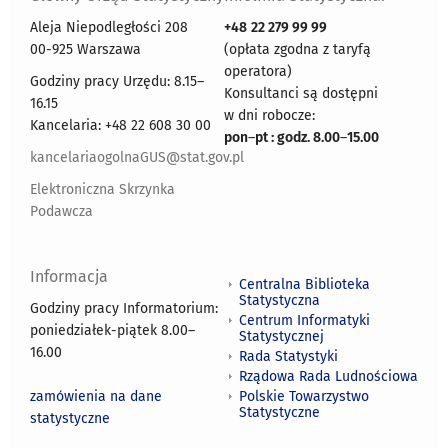
Aleja Niepodległości 208
+48
22 279 99 99
00-925 Warszawa
(opłata zgodna z taryfą
operatora)
Godziny pracy Urzędu: 8.15–
Konsultanci są dostępni
16.15
w dni robocze:
Kancelaria: +48 22 608 30 00
pon
–
pt : godz. 8.00
–
15.00
kancelariaogolnaGUS@stat.gov.pl
Elektroniczna Skrzynka
Podawcza
Informacja
Centralna Biblioteka
Statystyczna
Godziny pracy Informatorium:
Centrum Informatyki
poniedziałek-piątek 8.00
–
Statystycznej
16.00
Rada Statystyki
Rządowa Rada Ludnościowa
zamówienia na dane
Polskie Towarzystwo
Statystyczne
statystyczne