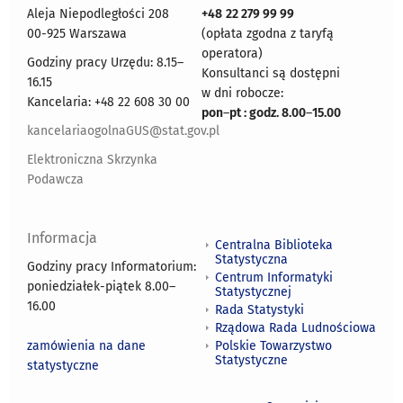
Aleja Niepodległości 208
+48
22 279 99 99
00-925 Warszawa
(opłata zgodna z taryfą
operatora)
Godziny pracy Urzędu: 8.15–
Konsultanci są dostępni
16.15
w dni robocze:
Kancelaria: +48 22 608 30 00
pon
–
pt : godz. 8.00
–
15.00
kancelariaogolnaGUS@stat.gov.pl
Elektroniczna Skrzynka
Podawcza
Informacja
Centralna Biblioteka
Statystyczna
Godziny pracy Informatorium:
Centrum Informatyki
poniedziałek-piątek 8.00
–
Statystycznej
16.00
Rada Statystyki
Rządowa Rada Ludnościowa
zamówienia na dane
Polskie Towarzystwo
Statystyczne
statystyczne