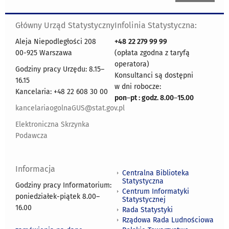
Główny Urząd Statystyczny
Infolinia Statystyczna:
Aleja Niepodległości 208
+48
22 279 99 99
00-925 Warszawa
(opłata zgodna z taryfą
operatora)
Godziny pracy Urzędu: 8.15–
Konsultanci są dostępni
16.15
w dni robocze:
Kancelaria: +48 22 608 30 00
pon
–
pt : godz. 8.00
–
15.00
kancelariaogolnaGUS@stat.gov.pl
Elektroniczna Skrzynka
Podawcza
Informacja
Centralna Biblioteka
Statystyczna
Godziny pracy Informatorium:
Centrum Informatyki
poniedziałek-piątek 8.00
–
Statystycznej
16.00
Rada Statystyki
Rządowa Rada Ludnościowa