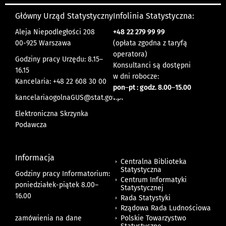
Główny Urząd Statystyczny
Infolinia Statystyczna:
Aleja Niepodległości 208
+48
22 279 99 99
00-925 Warszawa
(opłata zgodna z taryfą
operatora)
Godziny pracy Urzędu: 8.15–
Konsultanci są dostępni
16.15
w dni robocze:
Kancelaria: +48 22 608 30 00
pon
–
pt : godz. 8.00
–
15.00
kancelariaogolnaGUS@stat.gov.pl
Elektroniczna Skrzynka
Podawcza
Informacja
Centralna Biblioteka
Statystyczna
Godziny pracy Informatorium:
Centrum Informatyki
poniedziałek-piątek 8.00
–
Statystycznej
16.00
Rada Statystyki
Rządowa Rada Ludnościowa
zamówienia na dane
Polskie Towarzystwo