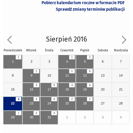
Pobierz kalendarium roczne w formacie PDF
Sprawdź zmiany terminów publikacji
Sierpień 2016
Poniedziałek
Wtorek
Środa
Czwartek
Piątek
Sobota
Niedziela
1
1
2
1
2
3
4
5
6
7
1
1
6
8
9
10
11
12
13
14
3
5
3
4
15
16
17
18
19
20
21
4
4
4
2
2
22
23
24
25
26
27
28
1
4
4
29
30
31
1
2
3
4