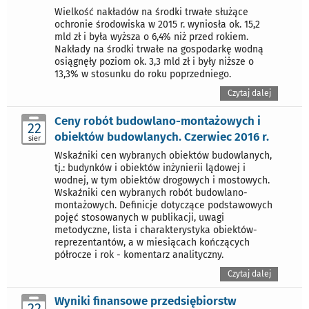
Wielkość nakładów na środki trwałe służące
ochronie środowiska w 2015 r. wyniosła ok. 15,2
mld zł i była wyższa o 6,4% niż przed rokiem.
Nakłady na środki trwałe na gospodarkę wodną
osiągnęły poziom ok. 3,3 mld zł i były niższe o
13,3% w stosunku do roku poprzedniego.
Czytaj dalej
Ceny robót budowlano-montażowych i
22
obiektów budowlanych. Czerwiec 2016 r.
sier
Wskaźniki cen wybranych obiektów budowlanych,
tj.: budynków i obiektów inżynierii lądowej i
wodnej, w tym obiektów drogowych i mostowych.
Wskaźniki cen wybranych robót budowlano-
montażowych. Definicje dotyczące podstawowych
pojęć stosowanych w publikacji, uwagi
metodyczne, lista i charakterystyka obiektów-
reprezentantów, a w miesiącach kończących
półrocze i rok - komentarz analityczny.
Czytaj dalej
Wyniki finansowe przedsiębiorstw
22