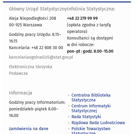
Główny Urząd Statystyczny
Infolinia Statystyczna:
Aleja Niepodległości 208
+48
22 279 99 99
00-925 Warszawa
(opłata zgodna z taryfą
operatora)
Godziny pracy Urzędu: 8.15–
Konsultanci są dostępni
16.15
w dni robocze:
Kancelaria: +48 22 608 30 00
pon
–
pt : godz. 8.00
–
15.00
kancelariaogolnaGUS@stat.gov.pl
Elektroniczna Skrzynka
Podawcza
Informacja
Centralna Biblioteka
Statystyczna
Godziny pracy Informatorium:
Centrum Informatyki
poniedziałek-piątek 8.00
–
Statystycznej
16.00
Rada Statystyki
Rządowa Rada Ludnościowa
zamówienia na dane
Polskie Towarzystwo
Statystyczne