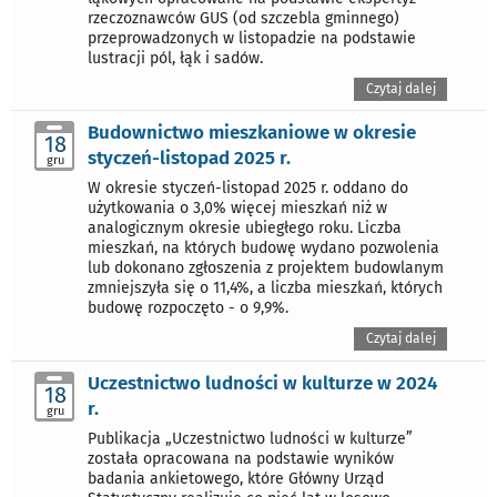
rzeczoznawców GUS (od szczebla gminnego)
przeprowadzonych w listopadzie na podstawie
lustracji pól, łąk i sadów.
Czytaj dalej
Budownictwo mieszkaniowe w okresie
18
styczeń-listopad 2025 r.
gru
W okresie styczeń-listopad 2025 r. oddano do
użytkowania o 3,0% więcej mieszkań niż w
analogicznym okresie ubiegłego roku. Liczba
mieszkań, na których budowę wydano pozwolenia
lub dokonano zgłoszenia z projektem budowlanym
zmniejszyła się o 11,4%, a liczba mieszkań, których
budowę rozpoczęto - o 9,9%.
Czytaj dalej
Uczestnictwo ludności w kulturze w 2024
18
r.
gru
Publikacja „Uczestnictwo ludności w kulturze”
została opracowana na podstawie wyników
badania ankietowego, które Główny Urząd