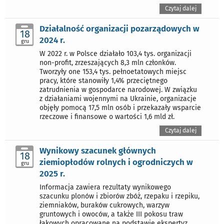
Czytaj dalej
Działalność organizacji pozarządowych w
18
2024 r.
gru
W 2022 r. w Polsce działało 103,4 tys. organizacji
non-profit, zrzeszających 8,3 mln członków.
Tworzyły one 153,4 tys. pełnoetatowych miejsc
pracy, które stanowiły 1,4% przeciętnego
zatrudnienia w gospodarce narodowej. W związku
z działaniami wojennymi na Ukrainie, organizacje
objęły pomocą 17,5 mln osób i przekazały wsparcie
rzeczowe i finansowe o wartości 1,6 mld zł.
Czytaj dalej
Wynikowy szacunek głównych
18
ziemiopłodów rolnych i ogrodniczych w
gru
2025 r.
Informacja zawiera rezultaty wynikowego
szacunku plonów i zbiorów zbóż, rzepaku i rzepiku,
ziemniaków, buraków cukrowych, warzyw
gruntowych i owoców, a także III pokosu traw
łąkowych opracowane na podstawie ekspertyz