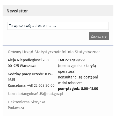
Newsletter
Główny Urząd Statystyczny
Infolinia Statystyczna:
Aleja Niepodległości 208
+48
22 279 99 99
00-925 Warszawa
(opłata zgodna z taryfą
operatora)
Godziny pracy Urzędu: 8.15–
Konsultanci są dostępni
16.15
w dni robocze:
Kancelaria: +48 22 608 30 00
pon
–
pt : godz. 8.00
–
15.00
kancelariaogolnaGUS@stat.gov.pl
Elektroniczna Skrzynka
Podawcza