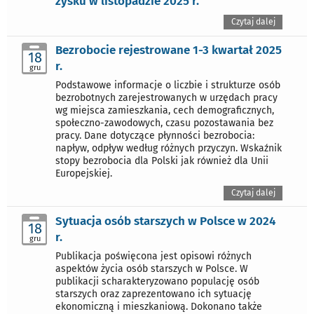
zysku w listopadzie 2025 r.
Czytaj dalej
Bezrobocie rejestrowane 1-3 kwartał 2025
18
r.
gru
Podstawowe informacje o liczbie i strukturze osób
bezrobotnych zarejestrowanych w urzędach pracy
wg miejsca zamieszkania, cech demograficznych,
społeczno-zawodowych, czasu pozostawania bez
pracy. Dane dotyczące płynności bezrobocia:
napływ, odpływ według różnych przyczyn. Wskaźnik
stopy bezrobocia dla Polski jak również dla Unii
Europejskiej.
Czytaj dalej
Sytuacja osób starszych w Polsce w 2024
18
r.
gru
Publikacja poświęcona jest opisowi różnych
aspektów życia osób starszych w Polsce. W
publikacji scharakteryzowano populację osób
starszych oraz zaprezentowano ich sytuację
ekonomiczną i mieszkaniową. Dokonano także