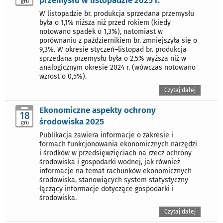
przemysłu w listopadzie 2025 r.
gru
W listopadzie br. produkcja sprzedana przemysłu
była o 1,1% niższa niż przed rokiem (kiedy
notowano spadek o 1,3%), natomiast w
porównaniu z październikiem br. zmniejszyła się o
9,3%. W okresie styczeń–listopad br. produkcja
sprzedana przemysłu była o 2,5% wyższa niż w
analogicznym okresie 2024 r. (wówczas notowano
wzrost o 0,5%).
Czytaj dalej
Ekonomiczne aspekty ochrony
18
środowiska 2025
gru
Publikacja zawiera informacje o zakresie i
formach funkcjonowania ekonomicznych narzędzi
i środków w przedsięwzięciach na rzecz ochrony
środowiska i gospodarki wodnej, jak również
informacje na temat rachunków ekonomicznych
środowiska, stanowiących system statystyczny
łączący informacje dotyczące gospodarki i
środowiska.
Czytaj dalej