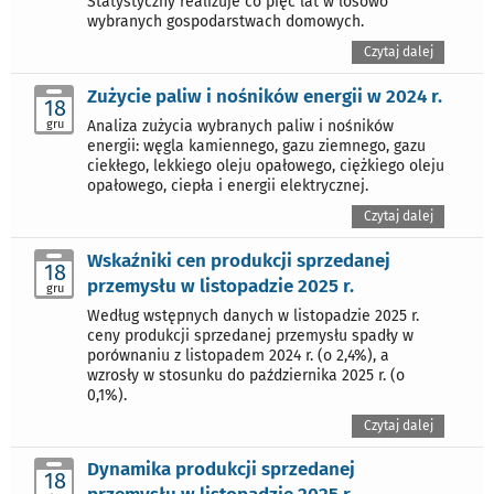
Statystyczny realizuje co pięć lat w losowo
wybranych gospodarstwach domowych.
Czytaj dalej
Zużycie paliw i nośników energii w 2024 r.
18
gru
Analiza zużycia wybranych paliw i nośników
energii: węgla kamiennego, gazu ziemnego, gazu
ciekłego, lekkiego oleju opałowego, ciężkiego oleju
opałowego, ciepła i energii elektrycznej.
Czytaj dalej
Wskaźniki cen produkcji sprzedanej
18
przemysłu w listopadzie 2025 r.
gru
Według wstępnych danych w listopadzie 2025 r.
ceny produkcji sprzedanej przemysłu spadły w
porównaniu z listopadem 2024 r. (o 2,4%), a
wzrosły w stosunku do października 2025 r. (o
0,1%).
Czytaj dalej
Dynamika produkcji sprzedanej
18