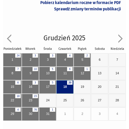
Pobierz kalendarium roczne w formacie PDF
Sprawdź zmiany terminów publikacji
Grudzień 2025
Poniedziałek
Wtorek
Środa
Czwartek
Piątek
Sobota
Niedziela
24
3
3
4
2
1
2
3
4
5
6
7
7
10
5
6
1
8
9
10
11
12
13
14
6
3
5
20
15
16
17
18
19
20
21
18
15
22
23
24
25
26
27
28
4
76
1
29
30
31
1
2
3
4