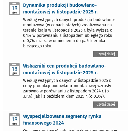
Dynamika produkcji budowlano-
18
montażowej w listopadzie 2025 r.
gru
Według wstępnych danych produkcja budowlano-
montażowa (w cenach stałych) zrealizowana na
terenie kraju w listopadzie 2025 r. była wyższa o
0,1% w porównaniu z listopadem ubiegłego roku i
o 0,7% niższa w odniesieniu do października
bieżącego roku.
Czytaj dalej
Wskaźniki cen produkcji budowlano-
18
montażowej w listopadzie 2025 r.
gru
Według wstępnych danych w listopadzie 2025 r.
ceny produkcji budowlano-montażowej wzrosły
zarówno w porównaniu z listopadem 2024 r. (o
3,1%), jak i z październikiem 2025 r. (o 0,3%).
Czytaj dalej
Wyspecjalizowane segmenty rynku
18
finansowego 2024
gru
Opis uwarunkowań sytuacji makroekonomicznej w