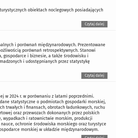
 w turystycznych obiektach noclegowych posiadających
Czytaj dalej
ionalnych i porównań międzynarodowych. Prezentowane
możliwością porównań retrospektywnych. Stanowi
, gospodarce i biznesie, a także środowisku i
omadzonych i udostępnianych przez statystykę
Czytaj dalej
ej w 2024 r. w porównaniu z latami poprzednimi.
dane statystyczne o podmiotach gospodarki morskiej,
ch trwałych i finansach, obrotach ładunkowych, ruchu
portowej oraz przewozach dokonanych przez polskich
, wypadkach i ratownictwie morskim, produkcji
 nauce, ochronie środowiska morskiego oraz turystyce
gospodarce morskiej w układzie międzynarodowym.
Czytaj dalej