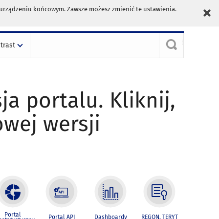
m urządzeniu końcowym. Zawsze możesz zmienić te ustawienia.
trast
ja portalu. Kliknij,
owej wersji
Portal
Portal API
Dashboardy
REGON, TERYT