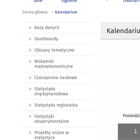
dane
sygnalne
Lokalnyc
Strona główna
Kalendarium
Bazy danych
Kalendari
Dashboardy
Obszary tematyczne
Wskaźniki
makroekonomiczne
Czasopisma naukowe
Statystyka
międzynarodowa
Statystyka regionalna
Poniedzi
Statystyki
eksperymentalne
1
Projekty unijne w
statystyce