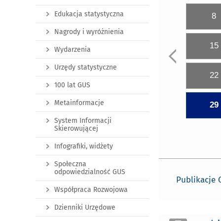
Edukacja statystyczna
8
Nagrody i wyróżnienia
15
Wydarzenia
Urzędy statystyczne
22
100 lat GUS
Metainformacje
29
System Informacji
Skierowującej
Infografiki, widżety
Społeczna
odpowiedzialność GUS
Publikacje
Współpraca Rozwojowa
Dzienniki Urzędowe