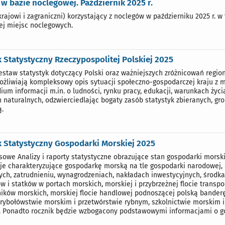
 w bazie noclegowej. Październik 2025 r.
(krajowi i zagraniczni) korzystający z noclegów w październiku 2025 r.
cej miejsc noclegowych.
 Statystyczny Rzeczypospolitej Polskiej 2025
estaw statystyk dotyczący Polski oraz ważniejszych zróżnicowań reg
żliwiają kompleksowy opis sytuacji społeczno-gospodarczej kraju z 
um informacji m.in. o ludności, rynku pracy, edukacji, warunkach życia
 naturalnych, odzwierciedlając bogaty zasób statystyk zbieranych, gr
ą.
 Statystyczny Gospodarki Morskiej 2025
owe Analizy i raporty statystyczne obrazujące stan gospodarki morski
je charakteryzujące gospodarkę morską na tle gospodarki narodowej, 
ych, zatrudnieniu, wynagrodzeniach, nakładach inwestycyjnych, środka
w i statków w portach morskich, morskiej i przybrzeżnej flocie trans
ików morskich, morskiej flocie handlowej podnoszącej polską banderę
 rybołówstwie morskim i przetwórstwie rybnym, szkolnictwie morskim i
. Ponadto rocznik będzie wzbogacony podstawowymi informacjami o 