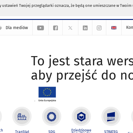
any ustawień Twojej przeglądarki oznacza, że będą one umieszczane w Twoi
Kon
Dla mediów
To jest stara wers
aby przejść do n
ch
Dziedzinowe
TranStat
SDG
STRATEG