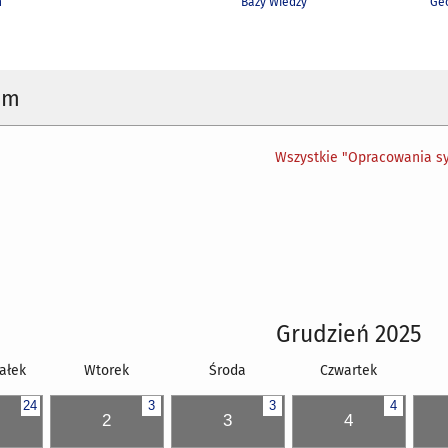
h
Bazy Wiedzy
Geo
um
Wszystkie "Opracowania sy
Grudzień 2025
ałek
Wtorek
Środa
Czwartek
24
3
3
4
2
3
4