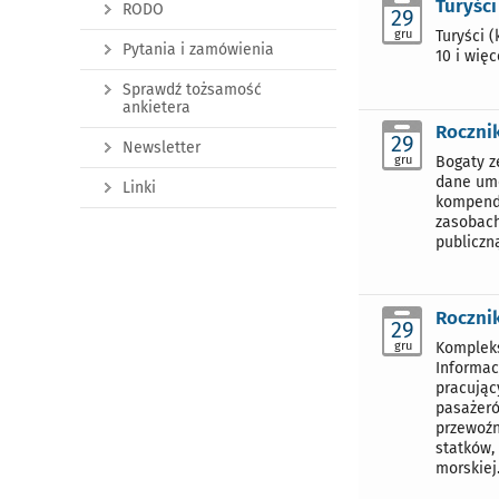
Turyści
RODO
29
gru
Turyści 
Pytania i zamówienia
10 i wię
Sprawdź tożsamość
ankietera
Rocznik
29
Newsletter
gru
Bogaty z
dane umo
Linki
kompendi
zasobach
publiczn
Rocznik
29
gru
Kompleks
Informac
pracując
pasażeró
przewoźn
statków,
morskiej