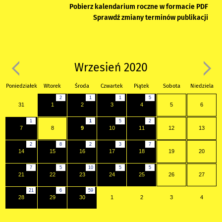
Pobierz kalendarium roczne w formacie PDF
Sprawdź zmiany terminów publikacji
Wrzesień 2020
Poniedziałek
Wtorek
Środa
Czwartek
Piątek
Sobota
Niedziela
2
1
1
5
31
1
2
3
4
5
6
1
1
5
2
7
8
9
10
11
12
13
2
8
2
3
7
14
15
16
17
18
19
20
7
5
10
5
5
21
22
23
24
25
26
27
21
6
59
28
29
30
1
2
3
4