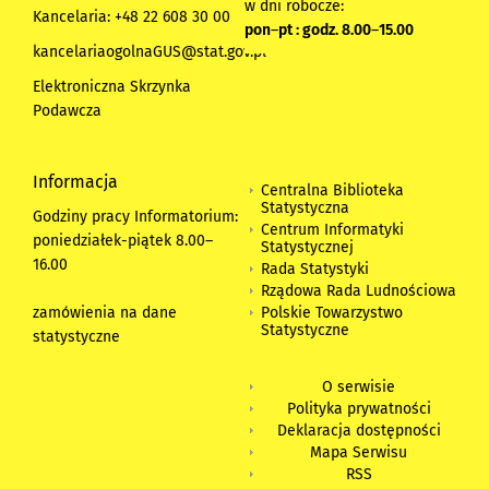
w dni robocze:
Kancelaria: +48 22 608 30 00
pon
–
pt : godz. 8.00
–
15.00
kancelariaogolnaGUS@stat.gov.pl
Elektroniczna Skrzynka
Podawcza
Informacja
Centralna Biblioteka
Statystyczna
Godziny pracy Informatorium:
Centrum Informatyki
poniedziałek-piątek 8.00
–
Statystycznej
16.00
Rada Statystyki
Rządowa Rada Ludnościowa
zamówienia na dane
Polskie Towarzystwo
Statystyczne
statystyczne
O serwisie
Polityka prywatności
Deklaracja dostępności
Mapa Serwisu
RSS