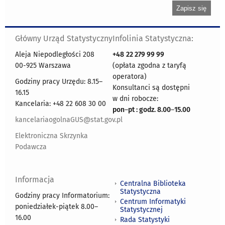
Główny Urząd Statystyczny
Infolinia Statystyczna:
Aleja Niepodległości 208
+48
22 279 99 99
00-925 Warszawa
(opłata zgodna z taryfą
operatora)
Godziny pracy Urzędu: 8.15–
Konsultanci są dostępni
16.15
w dni robocze:
Kancelaria: +48 22 608 30 00
pon
–
pt : godz. 8.00
–
15.00
kancelariaogolnaGUS@stat.gov.pl
Elektroniczna Skrzynka
Podawcza
Informacja
Centralna Biblioteka
Statystyczna
Godziny pracy Informatorium:
Centrum Informatyki
poniedziałek-piątek 8.00
–
Statystycznej
16.00
Rada Statystyki