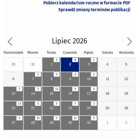
Pobierz kalendarium roczne w formacie PDF
Sprawdź zmiany terminów publikacji
Lipiec 2026
Poniedziałek
Wtorek
Środa
Czwartek
Piątek
Sobota
Niedziela
5
5
1
29
30
1
2
3
4
5
5
3
4
2
6
7
8
9
10
11
12
2
3
14
5
4
13
14
15
16
17
18
19
13
4
5
7
2
20
21
22
23
24
25
26
5
32
5
21
5
27
28
29
30
31
1
2