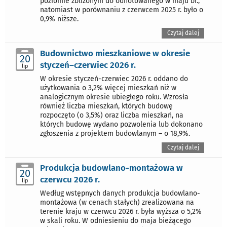
poziomie zbliżonym do odnotowanego w maju br.,
natomiast w porównaniu z czerwcem 2025 r. było o
0,9% niższe.
Czytaj dalej
Budownictwo mieszkaniowe w okresie
20
styczeń–czerwiec 2026 r.
lip
W okresie styczeń-czerwiec 2026 r. oddano do
użytkowania o 3,2% więcej mieszkań niż w
analogicznym okresie ubiegłego roku. Wzrosła
również liczba mieszkań, których budowę
rozpoczęto (o 3,5%) oraz liczba mieszkań, na
których budowę wydano pozwolenia lub dokonano
zgłoszenia z projektem budowlanym – o 18,9%.
Czytaj dalej
Produkcja budowlano-montażowa w
20
czerwcu 2026 r.
lip
Według wstępnych danych produkcja budowlano-
montażowa (w cenach stałych) zrealizowana na
terenie kraju w czerwcu 2026 r. była wyższa o 5,2%
w skali roku. W odniesieniu do maja bieżącego