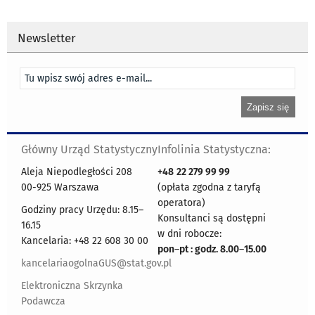
Newsletter
Główny Urząd Statystyczny
Infolinia Statystyczna:
Aleja Niepodległości 208
+48
22 279 99 99
00-925 Warszawa
(opłata zgodna z taryfą
operatora)
Godziny pracy Urzędu: 8.15–
Konsultanci są dostępni
16.15
w dni robocze:
Kancelaria: +48 22 608 30 00
pon
–
pt : godz. 8.00
–
15.00
kancelariaogolnaGUS@stat.gov.pl
Elektroniczna Skrzynka
Podawcza