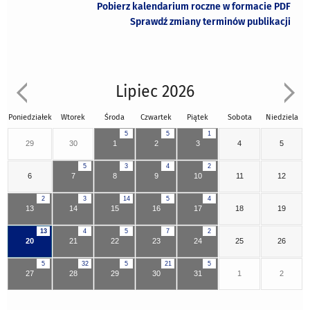
Pobierz kalendarium roczne w formacie PDF
Sprawdź zmiany terminów publikacji
Lipiec 2026
Poniedziałek
Wtorek
Środa
Czwartek
Piątek
Sobota
Niedziela
5
5
1
29
30
1
2
3
4
5
5
3
4
2
6
7
8
9
10
11
12
2
3
14
5
4
13
14
15
16
17
18
19
13
4
5
7
2
20
21
22
23
24
25
26
5
32
5
21
5
27
28
29
30
31
1
2