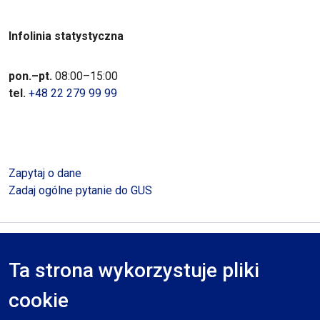
Infolinia statystyczna
pon.–pt.
08:00–15:00
tel.
+48 22 279 99 99
Zapytaj o dane
Zadaj ogólne pytanie do GUS
Polityka prywatności
Deklaracja dostępności
Mapa serwisu
Ta strona wykorzystuje pliki
RODO
cookie