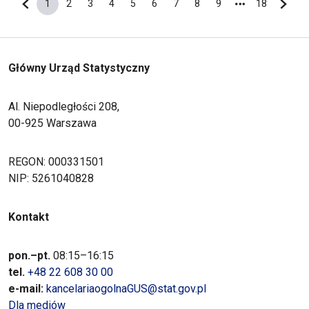
1
2
3
4
5
6
7
8
9
18
Poprzednia strona
Bieżąca strona
Strona
Strona
Strona
Strona
Strona
Strona
Strona
Strona
Ostatnia s
Nastę
Główny Urząd Statystyczny
Al. Niepodległości 208,
00-925 Warszawa
REGON: 000331501
NIP: 5261040828
Kontakt
pon.–pt.
08:15–16:15
tel.
+48 22 608 30 00
e-mail:
kancelariaogolnaGUS@stat.gov.pl
Dla mediów