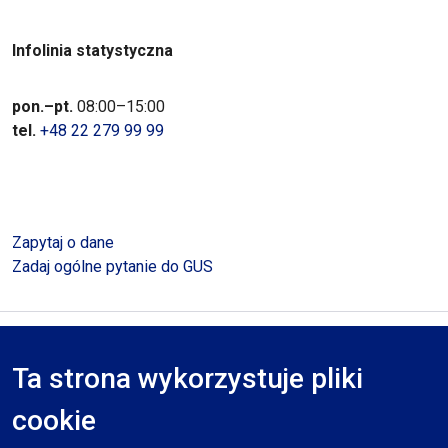
Infolinia statystyczna
pon.–pt.
08:00–15:00
tel.
+48 22 279 99 99
Zapytaj o dane
Zadaj ogólne pytanie do GUS
Polityka prywatności
Deklaracja dostępności
Mapa serwisu
Ta strona wykorzystuje pliki
RODO
cookie