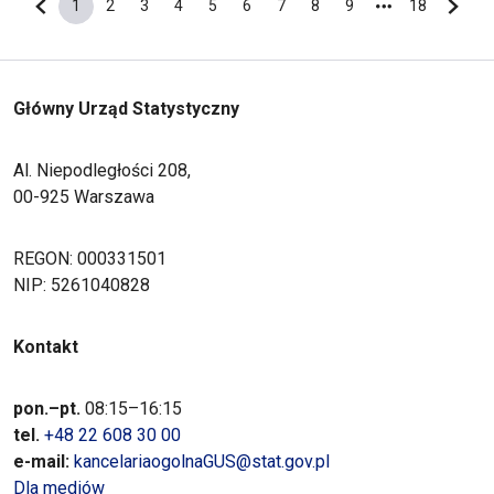
1
2
3
4
5
6
7
8
9
18
Poprzednia strona
Bieżąca strona
Strona
Strona
Strona
Strona
Strona
Strona
Strona
Strona
Ostatnia s
Nastę
Główny Urząd Statystyczny
Al. Niepodległości 208,
00-925 Warszawa
REGON: 000331501
NIP: 5261040828
Kontakt
pon.–pt.
08:15–16:15
tel.
+48 22 608 30 00
e-mail:
kancelariaogolnaGUS@stat.gov.pl
Dla mediów