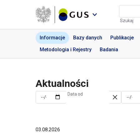
Przejdź do menu nawigacyjnego
Przejdź do wyszukiwarki
Przejdź do treści
Przejdź do stopki
Aktualności | GUS - Port
Szukaj
Informacje
Bazy danych
Publikacje
Metodologia i Rejestry
Badania
Aktualności
Data od
03.08.2026