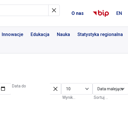
al Informacyjny
O nas
EN
Innowacje
Edukacja
Nauka
Statystyka regionalna
Data do
Wyniki na stronę
Sortuj po