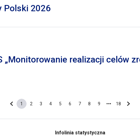
y Polski 2026
S „Monitorowanie realizacji celów
1
2
3
4
5
6
7
8
9
18
Poprzednia strona
Bieżąca strona
Strona
Strona
Strona
Strona
Strona
Strona
Strona
Strona
Ostatnia s
Nastę
Infolinia statystyczna