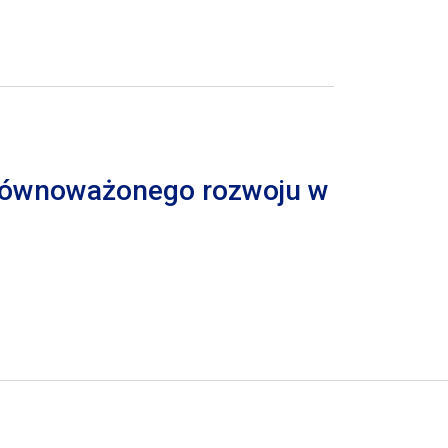
 zrównoważonego rozwoju w
trona
pna strona