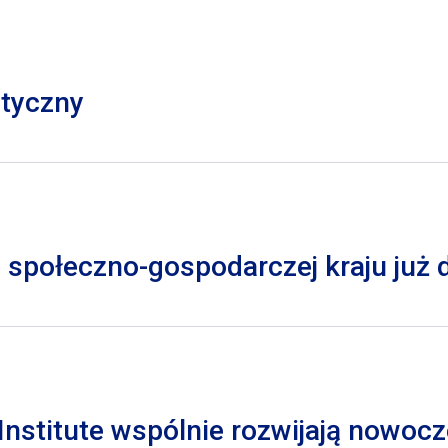
styczny
 społeczno-gospodarczej kraju już
nstitute wspólnie rozwijają nowocz