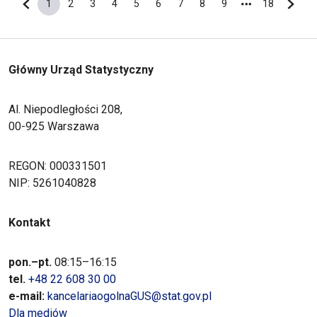
1
2
3
4
5
6
7
8
9
18
Poprzednia strona
Bieżąca strona
Strona
Strona
Strona
Strona
Strona
Strona
Strona
Strona
Ostatnia s
Nastę
Główny Urząd Statystyczny
Al. Niepodległości 208,
00-925 Warszawa
REGON: 000331501
NIP: 5261040828
Kontakt
pon.–pt.
08:15–16:15
tel.
+48 22 608 30 00
e-mail:
kancelariaogolnaGUS@stat.gov.pl
Dla mediów