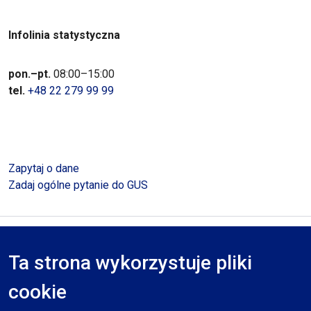
Infolinia statystyczna
pon.–pt.
08:00–15:00
tel.
+48 22 279 99 99
Zapytaj o dane
Zadaj ogólne pytanie do GUS
Polityka prywatności
Deklaracja dostępności
Mapa serwisu
Ta strona wykorzystuje pliki
RODO
cookie