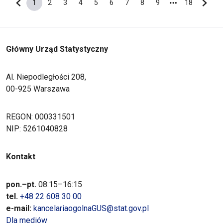
1
2
3
4
5
6
7
8
9
18
Poprzednia strona
Bieżąca strona
Strona
Strona
Strona
Strona
Strona
Strona
Strona
Strona
Ostatnia s
Nastę
Główny Urząd Statystyczny
Al. Niepodległości 208,
00-925 Warszawa
REGON: 000331501
NIP: 5261040828
Kontakt
pon.–pt.
08:15–16:15
tel.
+48 22 608 30 00
e-mail:
kancelariaogolnaGUS@stat.gov.pl
Dla mediów