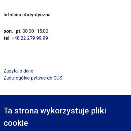
Infolinia statystyczna
pon.–pt.
08:00–15:00
tel.
+48 22 279 99 99
Zapytaj o dane
Zadaj ogólne pytanie do GUS
Polityka prywatności
Deklaracja dostępności
Mapa serwisu
Ta strona wykorzystuje pliki
RODO
cookie