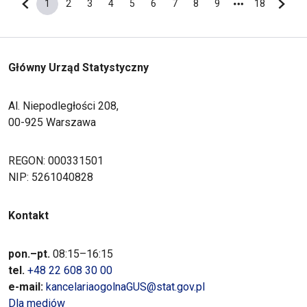
1
2
3
4
5
6
7
8
9
18
Poprzednia strona
Bieżąca strona
Strona
Strona
Strona
Strona
Strona
Strona
Strona
Strona
Ostatnia s
Nastę
Główny Urząd Statystyczny
Al. Niepodległości 208,
00-925 Warszawa
REGON: 000331501
NIP: 5261040828
Kontakt
pon.–pt.
08:15–16:15
tel.
+48 22 608 30 00
e-mail:
kancelariaogolnaGUS@stat.gov.pl
Dla mediów