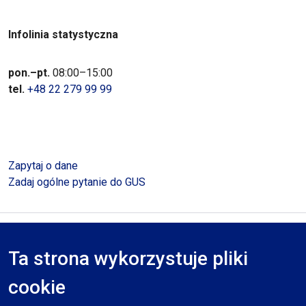
Infolinia statystyczna
pon.–pt.
08:00–15:00
tel.
+48 22 279 99 99
Zapytaj o dane
Zadaj ogólne pytanie do GUS
Polityka prywatności
Deklaracja dostępności
Mapa serwisu
Ta strona wykorzystuje pliki
RODO
cookie