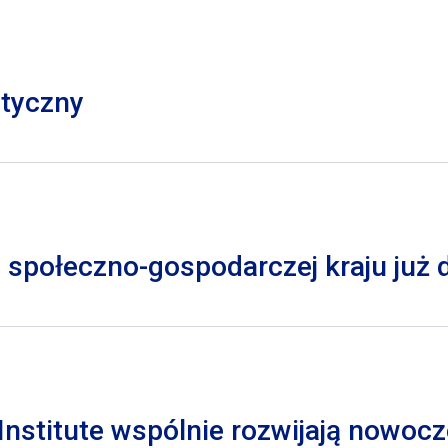
styczny
 społeczno-gospodarczej kraju już
nstitute wspólnie rozwijają nowocz