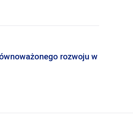
 zrównoważonego rozwoju w
trona
pna strona