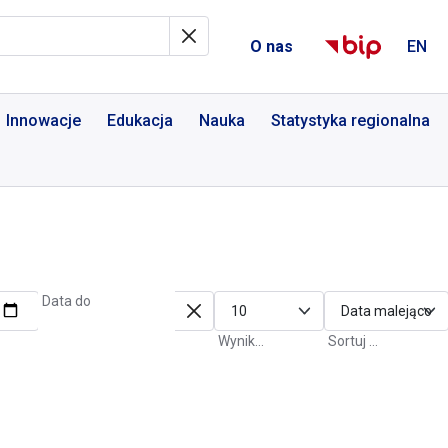
al Informacyjny
O nas
EN
Innowacje
Edukacja
Nauka
Statystyka regionalna
Data do
Wyniki na stronę
Sortuj po