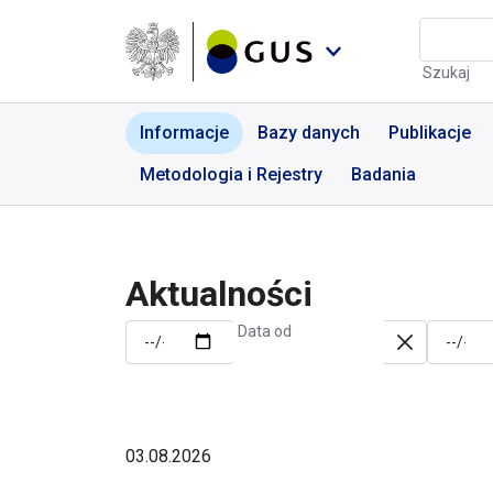
Przejdź do menu nawigacyjnego
Przejdź do wyszukiwarki
Przejdź do treści
Przejdź do stopki
Aktualności | GUS - Port
Szukaj
Informacje
Bazy danych
Publikacje
Metodologia i Rejestry
Badania
Aktualności
Data od
03.08.2026