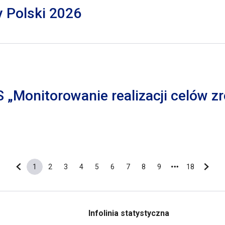
y Polski 2026
S „Monitorowanie realizacji celów
1
2
3
4
5
6
7
8
9
18
Poprzednia strona
Bieżąca strona
Strona
Strona
Strona
Strona
Strona
Strona
Strona
Strona
Ostatnia s
Nastę
Infolinia statystyczna