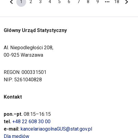
1
2
3
4
5
6
7
8
9
18
Poprzednia strona
Bieżąca strona
Strona
Strona
Strona
Strona
Strona
Strona
Strona
Strona
Ostatnia s
Nastę
Główny Urząd Statystyczny
Al. Niepodległości 208,
00-925 Warszawa
REGON: 000331501
NIP: 5261040828
Kontakt
pon.–pt.
08:15–16:15
tel.
+48 22 608 30 00
e-mail:
kancelariaogolnaGUS@stat.gov.pl
Dla mediów