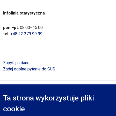
Infolinia statystyczna
pon.–pt.
08:00–15:00
tel.
+48 22 279 99 99
Zapytaj o dane
Zadaj ogólne pytanie do GUS
Polityka prywatności
Deklaracja dostępności
Mapa serwisu
Ta strona wykorzystuje pliki
RODO
cookie