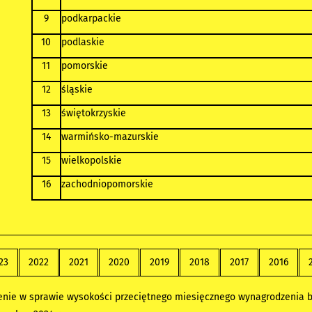
9
podkarpackie
10
podlaskie
11
pomorskie
12
śląskie
13
świętokrzyskie
14
warmińsko-mazurskie
15
wielkopolskie
16
zachodniopomorskie
23
2022
2021
2020
2019
2018
2017
2016
nie w sprawie wysokości przeciętnego miesięcznego wynagrodzenia 