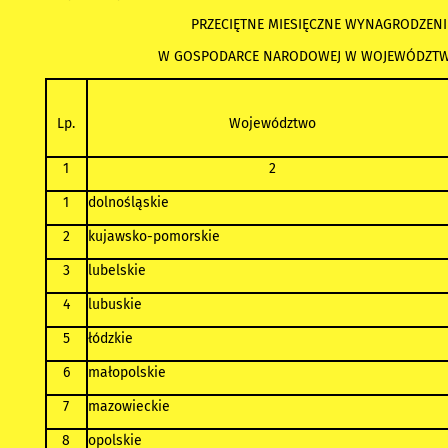
PRZECIĘTNE MIESIĘCZNE WYNAGRODZENI
W GOSPODARCE NARODOWEJ W WOJEWÓDZTWA
Lp.
Województwo
1
2
1
dolnośląskie
2
kujawsko-pomorskie
3
lubelskie
4
lubuskie
5
łódzkie
6
małopolskie
7
mazowieckie
8
opolskie