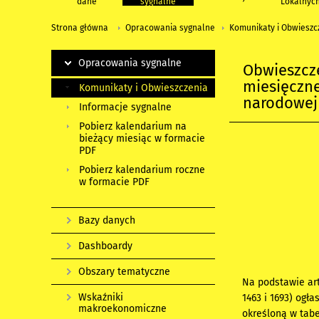
dane
sygnalne
Lokalnyc
Strona główna
Opracowania sygnalne
Komunikaty i Obwieszc
Opracowania sygnalne
Obwieszcz
miesięczn
Komunikaty i Obwieszczenia
narodowej
Informacje sygnalne
Pobierz kalendarium na
bieżący miesiąc w formacie
PDF
Pobierz kalendarium roczne
w formacie PDF
Bazy danych
Dashboardy
Obszary tematyczne
Na podstawie art.
Wskaźniki
1463 i 1693) ogł
makroekonomiczne
określoną w tabe