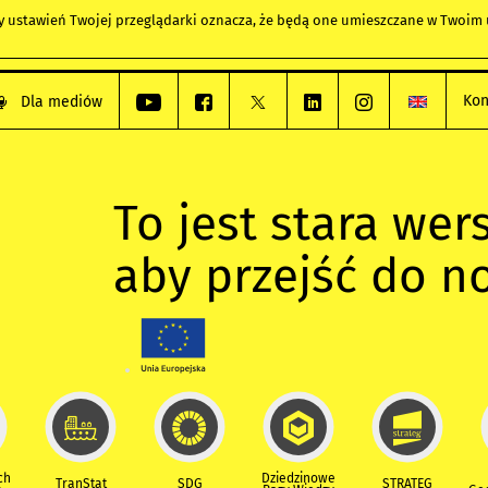
any ustawień Twojej przeglądarki oznacza, że będą one umieszczane w Twoi
Kon
Dla mediów
To jest stara wers
aby przejść do n
ch
Dziedzinowe
TranStat
SDG
STRATEG