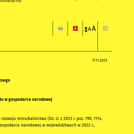
statystyczny
A
A
A
17.11.2023
znego
tto w gospodarce narodowej
ozwoju mieszkalnictwa (Dz. U. z 2023 r. poz. 790, 1114,
 gospodarce narodowej w województwach w 2022 r.,