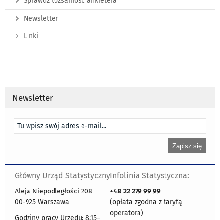
Sprawdź tożsamość ankietera
Newsletter
Linki
Newsletter
Główny Urząd Statystyczny
Infolinia Statystyczna:
Aleja Niepodległości 208
+48
22 279 99 99
00-925 Warszawa
(opłata zgodna z taryfą
operatora)
Godziny pracy Urzędu: 8.15–