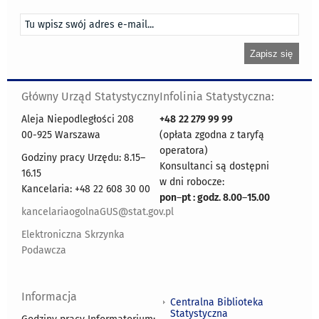
Główny Urząd Statystyczny
Infolinia Statystyczna:
Aleja Niepodległości 208
+48
22 279 99 99
00-925 Warszawa
(opłata zgodna z taryfą
operatora)
Godziny pracy Urzędu: 8.15–
Konsultanci są dostępni
16.15
w dni robocze:
Kancelaria: +48 22 608 30 00
pon
–
pt : godz. 8.00
–
15.00
kancelariaogolnaGUS@stat.gov.pl
Elektroniczna Skrzynka
Podawcza
Informacja
Centralna Biblioteka
Statystyczna