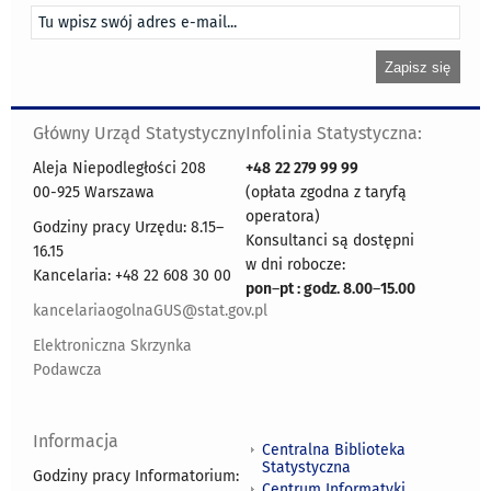
Główny Urząd Statystyczny
Infolinia Statystyczna:
Aleja Niepodległości 208
+48
22 279 99 99
00-925 Warszawa
(opłata zgodna z taryfą
operatora)
Godziny pracy Urzędu: 8.15–
Konsultanci są dostępni
16.15
w dni robocze:
Kancelaria: +48 22 608 30 00
pon
–
pt : godz. 8.00
–
15.00
kancelariaogolnaGUS@stat.gov.pl
Elektroniczna Skrzynka
Podawcza
Informacja
Centralna Biblioteka
Statystyczna
Godziny pracy Informatorium:
Centrum Informatyki