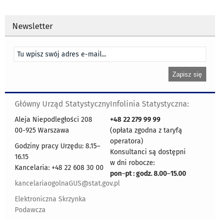
Newsletter
Główny Urząd Statystyczny
Infolinia Statystyczna:
Aleja Niepodległości 208
+48
22 279 99 99
00-925 Warszawa
(opłata zgodna z taryfą
operatora)
Godziny pracy Urzędu: 8.15–
Konsultanci są dostępni
16.15
w dni robocze:
Kancelaria: +48 22 608 30 00
pon
–
pt : godz. 8.00
–
15.00
kancelariaogolnaGUS@stat.gov.pl
Elektroniczna Skrzynka
Podawcza