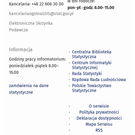
w dni robocze:
Kancelaria: +48 22 608 30 00
pon
–
pt : godz. 8.00
–
15.00
kancelariaogolnaGUS@stat.gov.pl
Elektroniczna Skrzynka
Podawcza
Informacja
Centralna Biblioteka
Statystyczna
Godziny pracy Informatorium:
Centrum Informatyki
poniedziałek-piątek 8.00
–
Statystycznej
16.00
Rada Statystyki
Rządowa Rada Ludnościowa
zamówienia na dane
Polskie Towarzystwo
Statystyczne
statystyczne
O serwisie
Polityka prywatności
Deklaracja dostępności
Mapa Serwisu
RSS